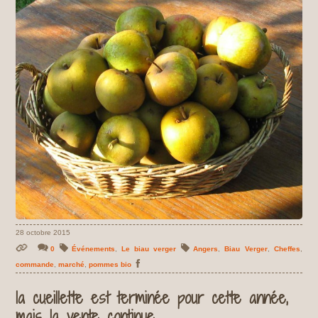
28 octobre 2015
0
Événements
,
Le biau verger
Angers
,
Biau Verger
,
Cheffes
,
commande
,
marché
,
pommes bio
la cueillette est terminée pour cette année,
mais la vente continue