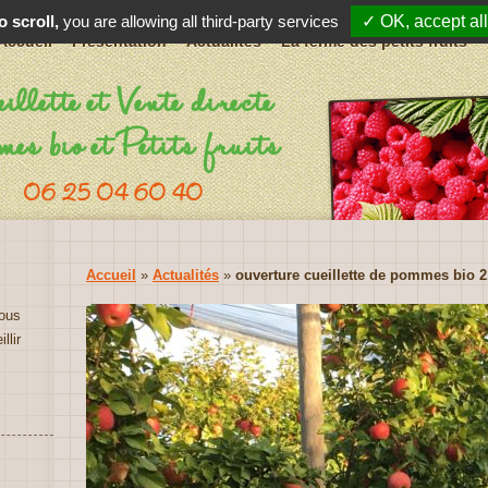
 scroll,
you are allowing all third-party services
✓ OK, accept all
Accueil
Présentation
Actualités
La ferme des petits fruits
llette et Vente directe
es bio et Petits fruits
06 25 04 60 40
Accueil
»
Actualités
»
ouverture cueillette de pommes bio 
ous
lir