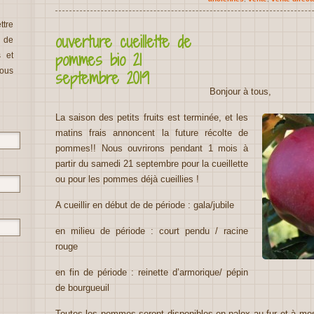
tre
ouverture cueillette de
t de
pommes bio 21
s et
vous
septembre 2019
Bonjour à tous,
La saison des petits fruits est terminée, et les
matins frais annoncent la future récolte de
pommes!! Nous ouvrirons pendant 1 mois à
partir du samedi 21 septembre pour la cueillette
ou pour les pommes déjà cueillies !
A cueillir en début de de période : gala/jubile
en milieu de période : court pendu / racine
rouge
en fin de période : reinette d’armorique/ pépin
de bourgueuil
Toutes les pommes seront disponibles en palox au fur et à mes