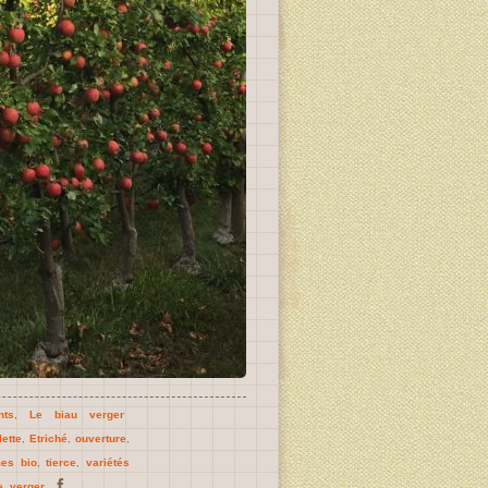
nts
,
Le biau verger
lette
,
Etriché
,
ouverture
,
es bio
,
tierce
,
variétés
e
,
verger