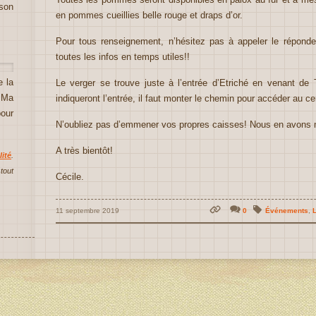
ison
en pommes cueillies belle rouge et draps d’or.
Pour tous renseignement, n’hésitez pas à appeler le répond
toutes les infos en temps utiles!!
e la
Le verger se trouve juste à l’entrée d’Etriché en venant de 
e Ma
indiqueront l’entrée, il faut monter le chemin pour accéder au ce
our
N’oubliez pas d’emmener vos propres caisses! Nous en avons m
A très bientôt!
ité
.
tout
Cécile.
11 septembre 2019
0
Événements
,