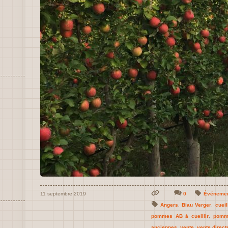
11 septembre 2019
0
Événeme
Angers
,
Biau Verger
,
cueil
pommes AB à cueillir
,
pomm
anciennes
,
vente
,
vente direct