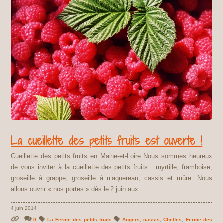
La cueillette des petits fruits est ouverte !
Cueillette des petits fruits en Maine-et-Loire Nous sommes heureux
de vous inviter à la cueillette des petits fruits : myrtille, framboise,
groseille à grappe, groseille à maquereau, cassis et mûre. Nous
allons ouvrir « nos portes » dès le 2 juin aux…
4 juin 2014
0
La Ferme des petits fruits
Angers
,
cassis
,
Cheffes
,
Ferme des