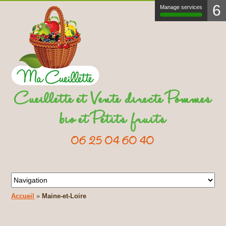
6
Manage services
Cueillette et Vente directe Pommes
bio et Petits fruits
06 25 04 60 40
Accueil
»
Maine-et-Loire