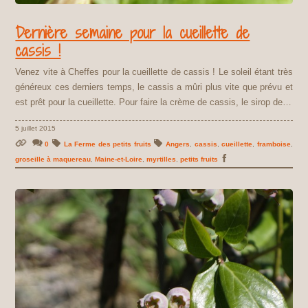
Dernière semaine pour la cueillette de
cassis !
Venez vite à Cheffes pour la cueillette de cassis ! Le soleil étant très
généreux ces derniers temps, le cassis a mûri plus vite que prévu et
est prêt pour la cueillette. Pour faire la crème de cassis, le sirop de…
5 juillet 2015
0
La Ferme des petits fruits
Angers
,
cassis
,
cueillette
,
framboise
,
groseille à maquereau
,
Maine-et-Loire
,
myrtilles
,
petits fruits