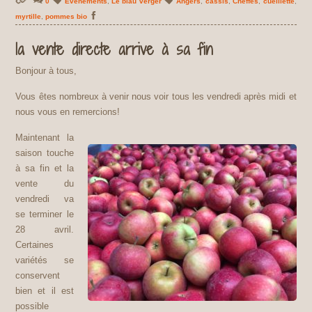
0
Événements
,
Le biau verger
Angers
,
cassis
,
Cheffes
,
cueillette
,
myrtille
,
pommes bio
la vente directe arrive à sa fin
Bonjour à tous,
Vous êtes nombreux à venir nous voir tous les vendredi après midi et
nous vous en remercions!
Maintenant la
saison touche
à sa fin et la
vente du
vendredi va
se terminer le
28 avril.
Certaines
variétés se
conservent
bien et il est
possible