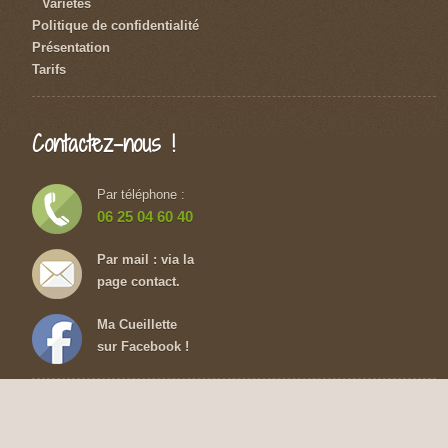
Variétés
Politique de confidentialité
Présentation
Tarifs
Contactez-nous !
Par téléphone :
06 25 04 60 40
Par mail : via la
page contact.
Ma Cueillette
sur Facebook !
Copyright © 2015 Ma Cueillette - L’Ecotière 49125 Cheffes -
Mentions légales
-
Confidentialité
-
Plan du site
-
Partenaires
-
Contact
-
Création site internet