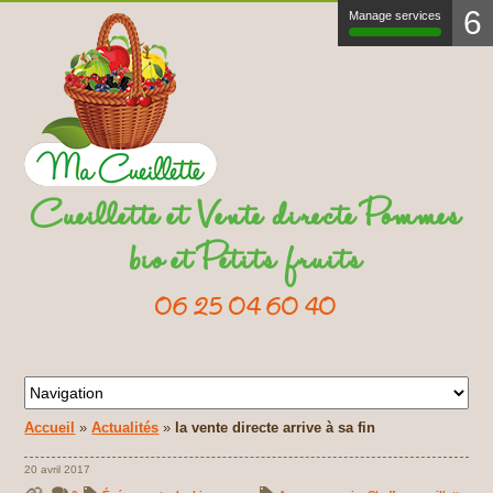
6
Manage services
Cueillette et Vente directe Pommes
bio et Petits fruits
06 25 04 60 40
Accueil
»
Actualités
»
la vente directe arrive à sa fin
20 avril 2017