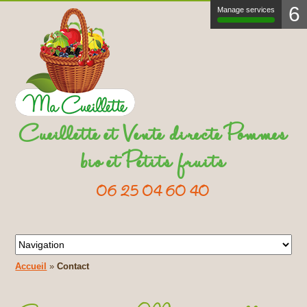
6
Manage services
Cueillette et Vente directe Pommes
bio et Petits fruits
06 25 04 60 40
Accueil
»
Contact