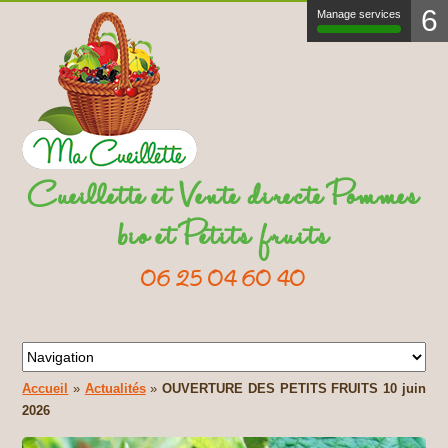
6
Manage services
Cueillette et Vente directe Pommes
bio et Petits fruits
06 25 04 60 40
Accueil
»
Actualités
»
OUVERTURE DES PETITS FRUITS 10 juin
2026