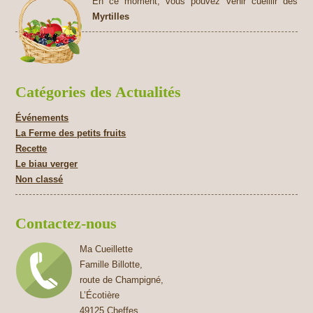
En ce moment, vous pouvez venir cueillir des
Myrtilles
Catégories des Actualités
Événements
La Ferme des petits fruits
Recette
Le biau verger
Non classé
Contactez-nous
Ma Cueillette
Famille Billotte,
route de Champigné,
L’Écotière
49125 Cheffes