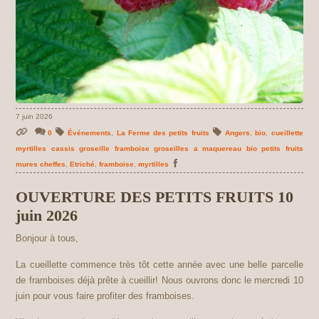
7 juin 2026
0
Événements
,
La Ferme des petits fruits
Angers
,
bio
,
cueillette
myrtilles cassis groseille framboise groseilles a maquereau bio petits fruits
mures cheffes
,
Etriché
,
framboise
,
myrtilles
OUVERTURE DES PETITS FRUITS 10
juin 2026
Bonjour à tous,
La cueillette commence très tôt cette année avec une belle parcelle
de framboises déjà prête à cueillir! Nous ouvrons donc le mercredi 10
juin pour vous faire profiter des framboises.